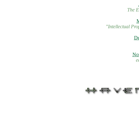
The E
M
"Intellectual Pr
De
No
e